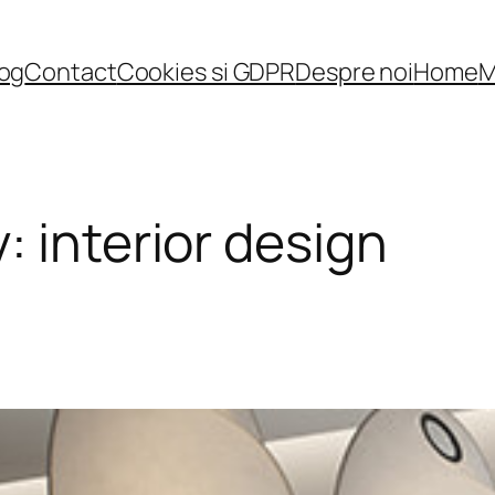
log
Contact
Cookies si GDPR
Despre noi
Home
M
y:
interior design