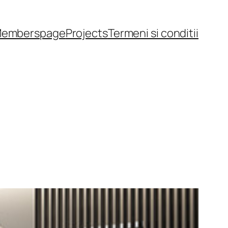
embers
page
Projects
Termeni si conditii