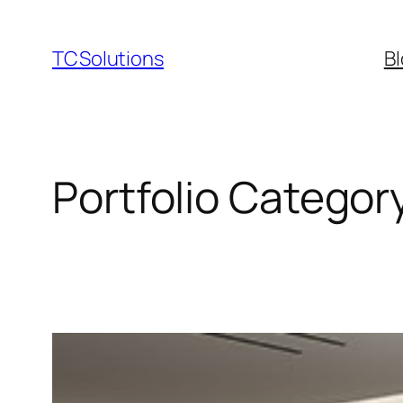
Sari
la
TCSolutions
B
conținut
Portfolio Categor