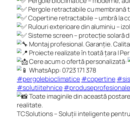
Pergole bioclimatice – moderne, au
Pergole retractabile cu membrană te
Copertine retractabile – umbră la 
Rulouri exterioare din aluminiu – izo
Sisteme screen – protecție solară di
Montaj profesional. Garanție. Calita
Proiecte realizate în toată țara | P
Cere acum o ofertă personalizată:
WhatsApp: 0723 171 378
#pergolebioclimatice
#copertine
#si
#solutiitehnice
#produseprofesional
Toate imaginile din această postare s
realitate.
TCSolutions – Soluții inteligente pentru