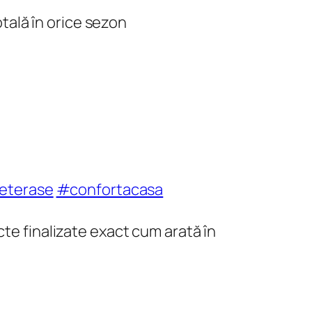
tală în orice sezon
eterase
#confortacasa
cte finalizate exact cum arată în