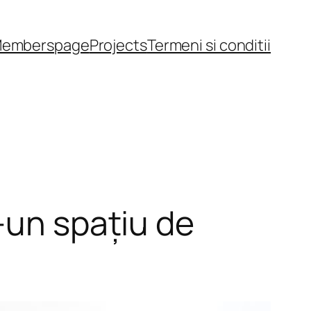
embers
page
Projects
Termeni si conditii
-un spațiu de