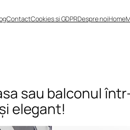
log
Contact
Cookies si GDPR
Despre noi
Home
M
asa sau balconul într
 și elegant!