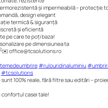
tomate, rezistente
rmorezistentă și impermeabilă – protecție to
comandă, design elegant
lație termică & siguranță
scretă și eficientă
te pe care te poți baza!
ersonalizare pe dimensiunea ta
office@tcsolutions.ro
stemedeumbrire
#rulouridinaluminiu
#umbrir
e
#tcsolutions
unt 100% reale, fără filtre sau editări – proie
 confortul casei tale!